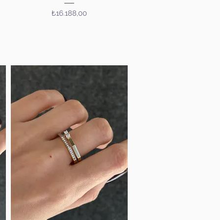
Fiyat
₺16.188,00