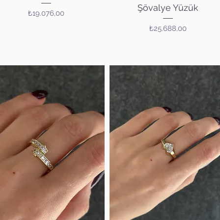
Şövalye Yüzük
Fiyat
₺19.076,00
Fiyat
₺25.688,00