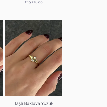
Fiyat
₺19.228,00
Hızlı Bakış
Taşlı Baklava Yüzük