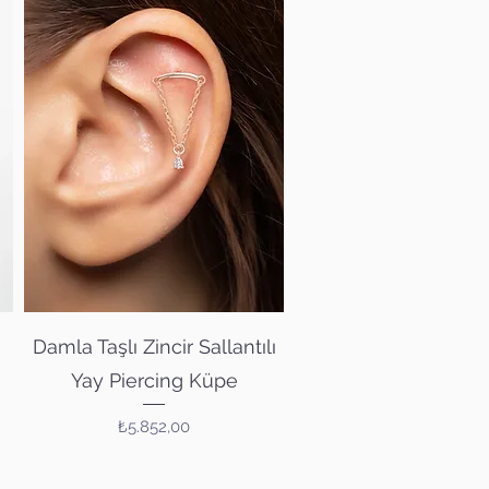
Hızlı Bakış
Damla Taşlı Zincir Sallantılı
Yay Piercing Küpe
Fiyat
₺5.852,00