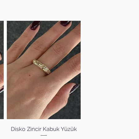
Hızlı Bakış
Disko Zincir Kabuk Yüzük