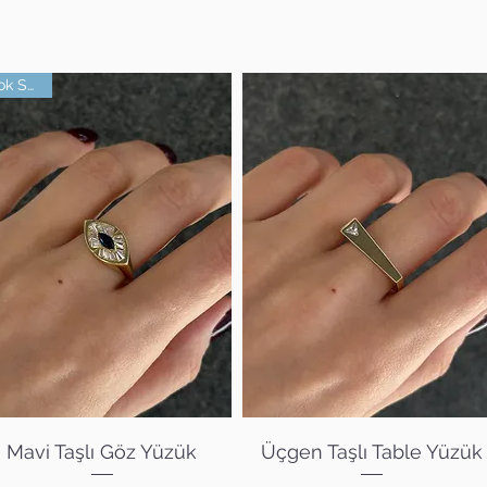
Çok Satan
Hızlı Bakış
Hızlı Bakış
Mavi Taşlı Göz Yüzük
Üçgen Taşlı Table Yüzük