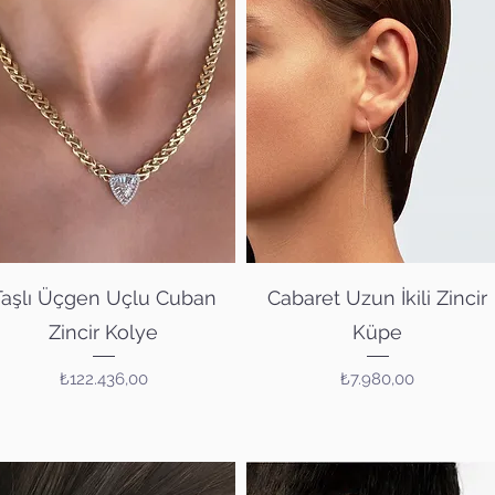
Hızlı Bakış
Hızlı Bakış
Taşlı Üçgen Uçlu Cuban
Cabaret Uzun İkili Zincir
Zincir Kolye
Küpe
Fiyat
Fiyat
₺122.436,00
₺7.980,00