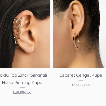
Hızlı Bakış
Hızlı Bakış
oklu Top Zincir Sarkıntılı
Cabaret Çengel Küpe
Halka Piercing Küpe
Fiyat
₺10.868,00
Fiyat
₺28.880,00