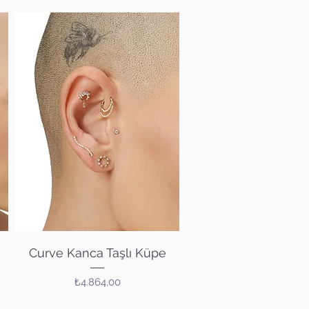
Hızlı Bakış
Curve Kanca Taşlı Küpe
Fiyat
₺4.864,00