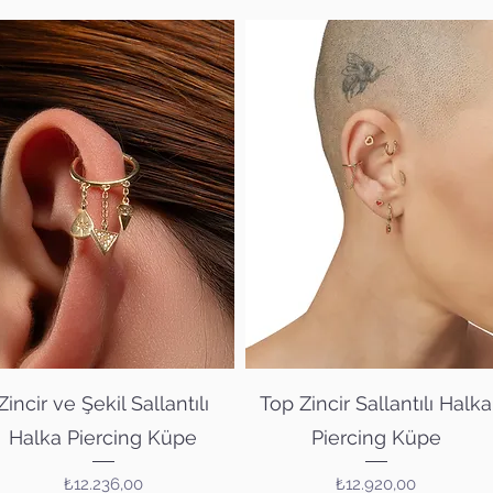
Hızlı Bakış
Hızlı Bakış
Zincir ve Şekil Sallantılı
Top Zincir Sallantılı Halka
Halka Piercing Küpe
Piercing Küpe
Fiyat
Fiyat
₺12.236,00
₺12.920,00