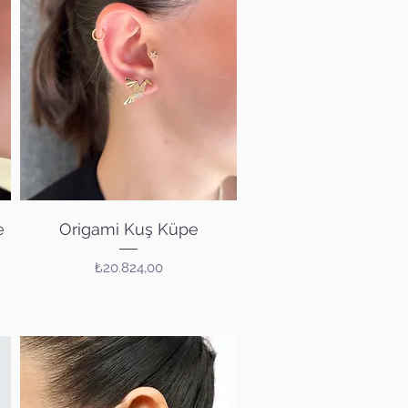
Hızlı Bakış
e
Origami Kuş Küpe
Fiyat
₺20.824,00