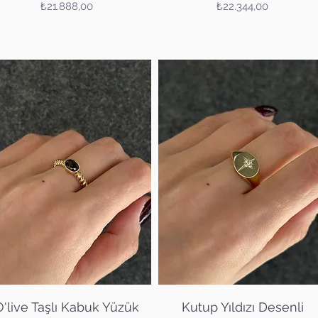
Fiyat
Fiyat
₺21.888,00
₺22.344,00
Hızlı Bakış
Hızlı Bakış
O'live Taşlı Kabuk Yüzük
Kutup Yıldızı Desenli