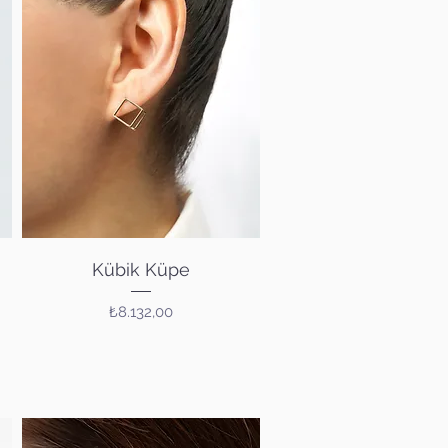
Hızlı Bakış
Kübik Küpe
Fiyat
₺8.132,00