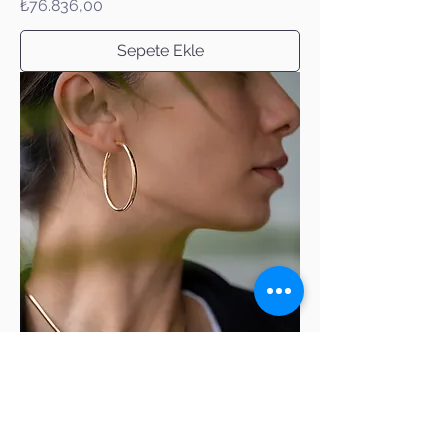
Fiyat
₺76.836,00
Sepete Ekle
Büyük İnce Halka Küpe
Fiyat
₺29.944,00