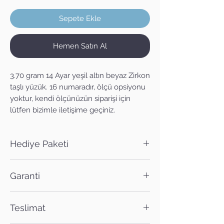
Sepete Ekle
Hemen Satın Al
3.70 gram 14 Ayar yeşil altın beyaz Zirkon
taşlı yüzük. 16 numaradır, ölçü opsiyonu
yoktur, kendi ölçünüzün siparişi için
lütfen bizimle iletişime geçiniz.
Hediye Paketi
Satın alacağınız ürün dilerseniz hediye
Garanti
paketi ile birlikte gönderilebilir. Sipariş
notuna hediye paketi isteğinizi
Bütün ürünlerimiz 2 yıl garanti kapsamı
ekleyebilirsiniz.
Teslimat
içerisinde, ömür boyu ise bakım
güvencesi altındadır.