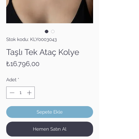
Stok kodu: KLY0003043
Taşlı Tek Ataç Kolye
Fiyat
₺16.796,00
Adet
*
Sepete Ekle
Hemen Satın Al