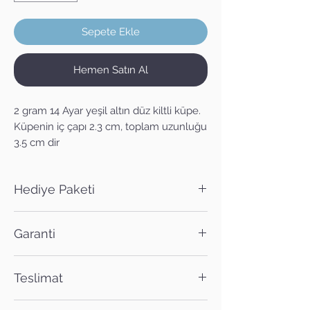
Sepete Ekle
Hemen Satın Al
2 gram 14 Ayar yeşil altın düz kiltli küpe. 
Küpenin iç çapı 2.3 cm, toplam uzunluğu 
3.5 cm dir
Hediye Paketi
Satın alacağınız ürün dilerseniz hediye
Garanti
paketi ile birlikte gönderilebilir. Sipariş
notuna hediye paketi isteğinizi
Bütün ürünlerimiz 2 yıl garanti kapsamı
ekleyebilirsiniz.
Teslimat
içerisinde, ömür boyu ise bakım
güvencesi altındadır.
Siparişleriniz aksi belirtilmedikçe en geç