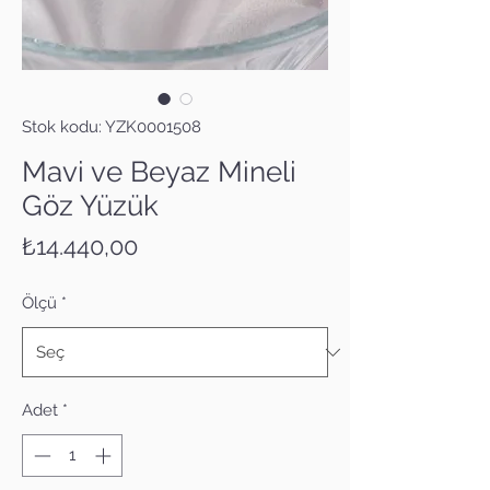
Stok kodu: YZK0001508
Mavi ve Beyaz Mineli
Göz Yüzük
Fiyat
₺14.440,00
Ölçü
*
Adet
*