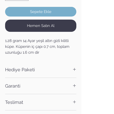
Sepete Ekle
Hemen Satın Al
1.28 gram 14 Ayar yeşil altın gizli kilitli
küpe. Küpenin iç çapı 0.7 cm, toplam
uzunluğu 1.6 cm dir
Hediye Paketi
Satın alacağınız ürün dilerseniz hediye
Garanti
paketi ile birlikte gönderilebilir. Sipariş
notuna hediye paketi isteğinizi
Bütün ürünlerimiz 2 yıl garanti kapsamı
ekleyebilirsiniz.
Teslimat
içerisinde, ömür boyu ise bakım
güvencesi altındadır.
Siparişleriniz aksi belirtilmedikçe en geç