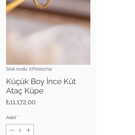
Stok kodu: KP0002712
Küçük Boy İnce Küt
Ataç Küpe
Fiyat
₺11.172,00
Adet
*