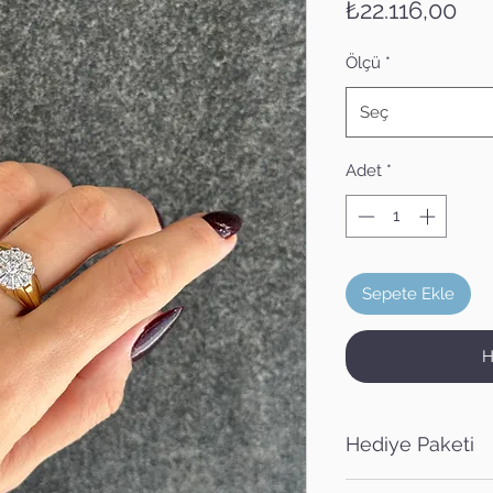
Fiy
₺22.116,00
Ölçü
*
Seç
Adet
*
Sepete Ekle
H
Hediye Paketi
Satın alacağınız ürü