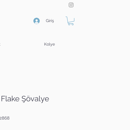
Giriş
k
Kolye
 Flake Şövalye
02868