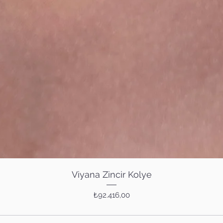
Hızlı Bakış
Viyana Zincir Kolye
Fiyat
₺92.416,00